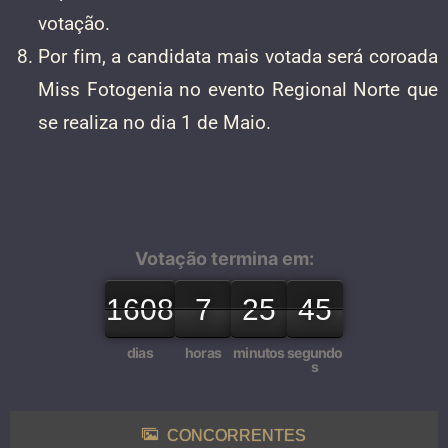
votação.
Por fim, a candidata mais votada será coroada
Miss Fotogenia no evento Regional Norte que
se realiza no dia 1 de Maio.
Votação termina em:
1608
1607
1608
7
6
7
25
24
25
45
44
45
dias
horas
minutos
segundo
s
CONCORRENTES