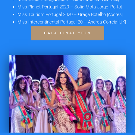
Miss Planet Portugal 2020
– Sofia Mota Jorge |Porto|
Miss Tourism Portugal 2020
– Graça Botelho |Açores|
Miss Intercontinental Portugal 20
– Andrea Correia |UK|
GALA FINAL 2019