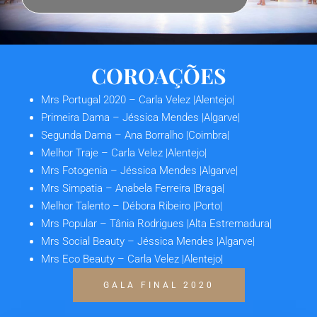
COROAÇÕES
Mrs Portugal 2020
– Carla Velez |Alentejo|
Primeira Dama
– Jéssica Mendes |Algarve|
Segunda Dama
– Ana Borralho |Coimbra|
Melhor Traje
– Carla Velez |Alentejo|
Mrs Fotogenia
– Jéssica Mendes |Algarve|
Mrs Simpatia
– Anabela Ferreira |Braga|
Melhor Talento
– Débora Ribeiro |Porto|
Mrs Popular
– Tânia Rodrigues |Alta Estremadura|
Mrs Social Beauty
– Jéssica Mendes |Algarve|
Mrs Eco Beauty
– Carla Velez |Alentejo|
GALA FINAL 2020