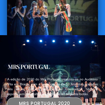
MRS PORTUGAL
A edição de 2020 do Mrs Portugal, realizou-se no Auditório
Vita em Braga, com a participação de 10 finalistas oriundas
dos vários Distritos de Portugal Continental. Veja a
reportagem fotográfica, carregando no seguinte botão.
MRS PORTUGAL 2020