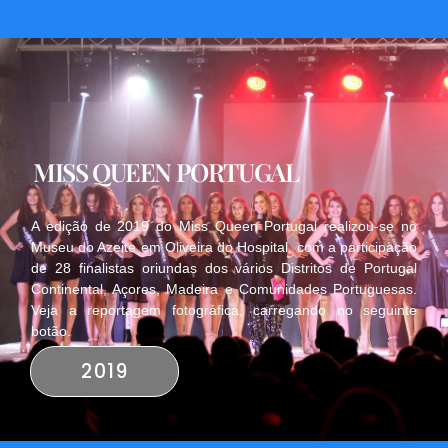
MISS QUEEN PORTUGAL
A edição de 2019 do Miss Queen Portugal realizou-se no
Museu do Azeite em Oliveira do Hospital, com a participação
de 28 finalistas oriundas dos vários Distritos de Portugal
Continental, Açores, Madeira e Comunidades Portuguesas.
Veja a reportagem fotográfica, carregando no seguinte
botão.
2019