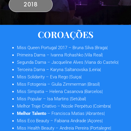
2018
COROAÇÕES
Miss Queen Portugal 2017
– Bruna Silva |Braga|
Primeira Dama
– Ivanna Rohashko |Vila Real|
Segunda Dama
– Jacqueline Alves |Viana do Castelo|
Terceira Dama
– Karyna Saltanovska |Leiria|
Miss Solidarity
– Eva Rego |Suiça|
Miss Fotogenia
– Giulia Zimmerman |Brasil|
Miss Simpatia
– Helena Casanova |Barcelos|
Miss Popular
– Isa Martins |Setúbal|
Melhor Traje Criativo
– Nicole Perpétuo |Coimbra|
Melhor Talento
– Francisca Matias |Abrantes|
Miss Eco Beauty
– Fabiana Andrade |Açores|
Miss Health Beauty
– Andreia Pereira |Portalegre|