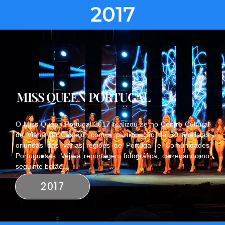
2017
MISS QUEEN PORTUGAL
O Miss Queen Portugal 2017 realizou-se no Centro Cultural
de Viana do Castelo, com a participação de 30 finalistas
oriundas das várias regiões de Portugal e Comunidades
Portuguesas. Veja a reportagem fotográfica, carregando no
seguinte botão.
2017