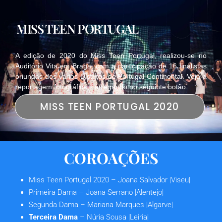
MISS TEEN PORTUGAL
A edição de 2020 do Miss Teen Portugal, realizou-se no
Auditório Vita em Braga, com a participação de 16 finalistas
oriundas dos vários Distritos de Portugal Continental. Veja a
reportagem fotográfica, carregando no seguinte botão.
MISS TEEN PORTUGAL 2020
COROAÇÕES
Miss Teen Portugal 2020
– Joana Salvador |Viseu|
Primeira Dama
– Joana Serrano |Alentejo|
Segunda Dama
– Mariana Marques |Algarve|
Terceira Dama
– Núria Sousa |Leiria|