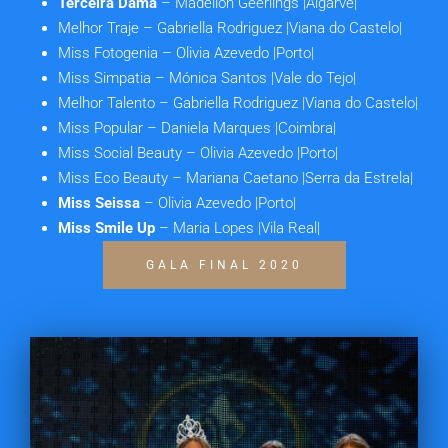
Terceira Dama
– Madellon Geerlings |Algarve|
Melhor Traje
– Gabriella Rodriguez |Viana do Castelo|
Miss Fotogenia
– Olivia Azevedo |Porto|
Miss Simpatia
– Mónica Santos |Vale do Tejo|
Melhor Talento
– Gabriella Rodriguez |Viana do Castelo|
Miss Popular
– Daniela Marques |Coimbra|
Miss Social Beauty
– Olivia Azevedo |Porto|
Miss Eco Beauty
– Mariana Caetano |Serra da Estrela|
Miss Seissa
– Olivia Azevedo |Porto|
Miss Smile Up
– Maria Lopes |Vila Real|
GALA FINAL 2020