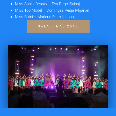
Miss Social Beauty
– Eva Rego |Suiça|
Miss Top Model
– Domingas Veiga |Algarve|
Miss Bikini
– Marlene Pinto |Lisboa|
GALA FINAL 2018