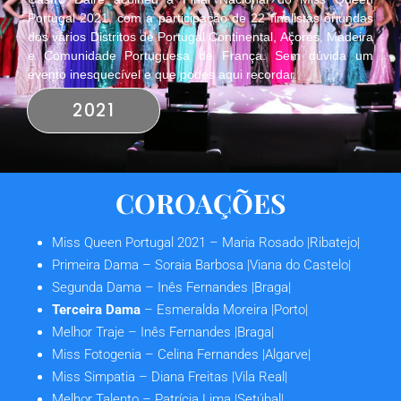
Portugal 2021, com a participação de 22 finalistas oriundas
dos vários Distritos de Portugal Continental, Açores, Madeira
e Comunidade Portuguesa de França. Sem dúvida um
evento inesquecível e que podes aqui recordar.
2021
COROAÇÕES
Miss Queen Portugal 2021
– Maria Rosado |Ribatejo|
Primeira Dama
– Soraia Barbosa |Viana do Castelo|
Segunda Dama
– Inês Fernandes |Braga|
Terceira Dama
– Esmeralda Moreira |Porto|
Melhor Traje
– Inês Fernandes |Braga|
Miss Fotogenia
– Celina Fernandes |Algarve|
Miss Simpatia
– Diana Freitas |Vila Real|
Melhor Talento
– Patrícia Lima |Setúbal|