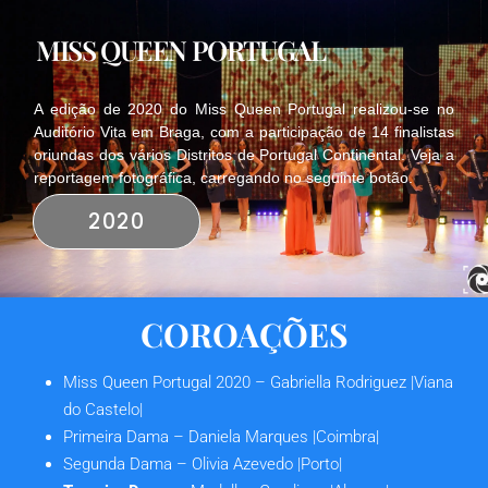
MISS QUEEN PORTUGAL
A edição de 2020 do Miss Queen Portugal realizou-se no
Auditório Vita em Braga, com a participação de 14 finalistas
oriundas dos vários Distritos de Portugal Continental. Veja a
reportagem fotográfica, carregando no seguinte botão.
2020
COROAÇÕES
Miss Queen Portugal 2020
– Gabriella Rodriguez |Viana
do Castelo|
Primeira Dama
– Daniela Marques |Coimbra|
Segunda Dama
– Olivia Azevedo |Porto|