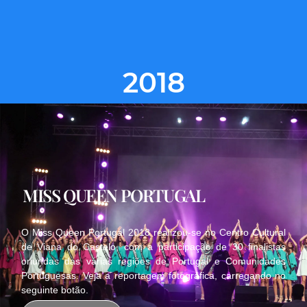
2018
MISS QUEEN PORTUGAL
O Miss Queen Portugal 2018 realizou-se no Centro Cultural
de Viana do Castelo, com a participação de 30 finalistas
oriundas das várias regiões de Portugal e Comunidades
Portuguesas. Veja a reportagem fotográfica, carregando no
seguinte botão.