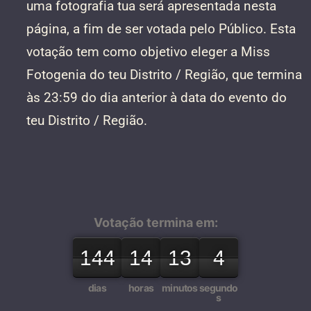
uma fotografia tua será apresentada nesta
página, a fim de ser votada pelo Público. Esta
votação tem como objetivo eleger a Miss
Fotogenia do teu Distrito / Região, que termina
às 23:59 do dia anterior à data do evento do
teu Distrito / Região.
Votação termina em:
144
143
144
14
13
14
13
12
13
4
3
4
dias
horas
minutos
segundo
s