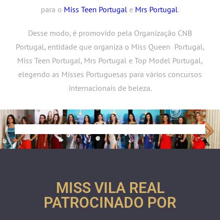
para o
Miss Teen Portugal
e
Mrs Portugal
.
Desse modo, é promovido pela Organização CNB
Portugal, entidade que organiza o Miss Queen Portugal,
Miss Teen Portugal, Mrs Portugal e Top Model Portugal,
elegendo as Misses Portuguesas para vários concursos
internacionais de beleza.
MISS VILA REAL
PATROCINADO POR