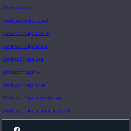
@missazores
@missmadeiraoficial
@missportugalfrance
@missportugalsuica
@missportugalusa
@missportugaluk
@missportugalbrasil
@missportugalluxemburgo
@missportugalalemanhaoficial