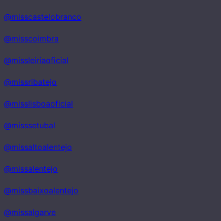
@misscastelobranco
@misscoimbra
@missleiriaoficial
@missribatejo
@misslisboaoficial
@misssetubal
@missaltoalentejo
@missalentejo
@
missbaixoalentejo
@missalgarve