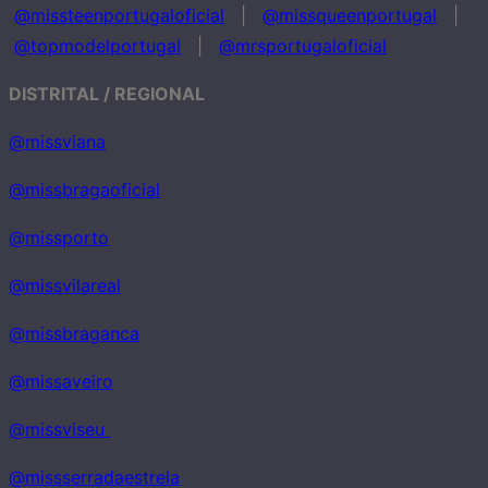
@missteenportugaloficial
|
@missqueenportugal
|
@topmodelportugal
|
@mrsportugaloficial
DISTRITAL / REGIONAL
@missviana
@missbragaoficial
@missporto
@missvilareal
@missbraganca
@missaveiro
@missviseu
@missserradaestrela