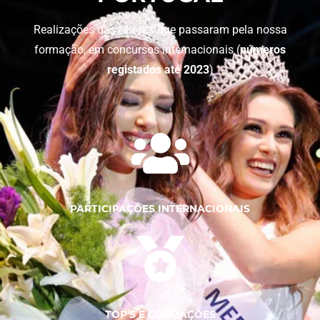
Realizações das Misses que passaram pela nossa
formação, em concursos internacionais (
números
registados até 2023
)
PARTICIPAÇÕES INTERNACIONAIS
TOP'S E COROAÇÕES