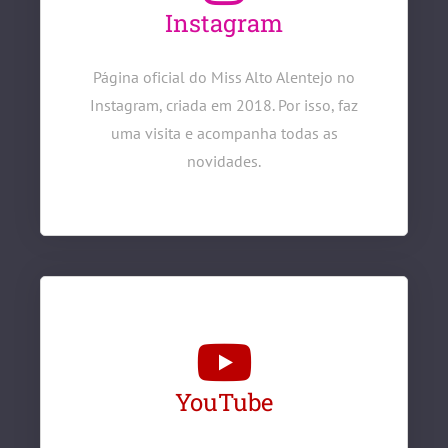
Instagram
Página oficial do Miss Alto Alentejo no
Instagram, criada em 2018. Por isso, faz
uma visita e acompanha todas as
novidades.​
YouTube