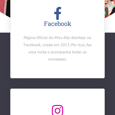
Facebook
Página Oficial do Miss Alto Alentejo no
Facebook, criada em 2013. Por isso, faz
uma visita e acompanha todas as
novidades.