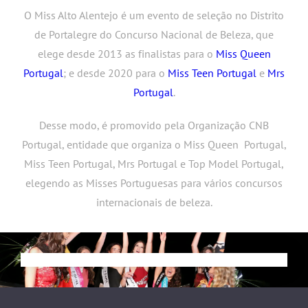
O Miss Alto Alentejo é um evento de seleção no Distrito
de Portalegre do Concurso Nacional de Beleza, que
elege desde 2013 as finalistas para o
Miss Queen
Portugal
; e desde 2020 para o
Miss Teen Portugal
e
Mrs
Portugal
.
Desse modo, é promovido pela Organização CNB
Portugal, entidade que organiza o Miss Queen Portugal,
Miss Teen Portugal, Mrs Portugal e Top Model Portugal,
elegendo as Misses Portuguesas para vários concursos
internacionais de beleza.